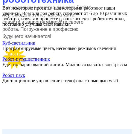
Еженедельные занятия для детей от 8
Вот некоторые проекты, над которыми работают наши
ученики. Всего за год ребята собирают от 6 до 10 различных
лет. Смоделируйте, напечатайте,
роботов, изучая в процессе разные аспекты робототехники,
спаяйте и запрограммируйте своего
постоянно улучшая свои навыки.
робота. Погружение в профессию
будущего начинается!
Куб-светильник
Программируемые цвета, несколько режимов свечения
Записаться
Робот-путешественник
Едет по нарисованной линии. Можно создавать свои трассы
Записаться
Робот-паук
Дистанционное управление с телефона с помощью wi-fi
Записаться
Записаться